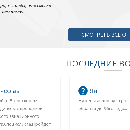
дра, мы рады, что смогли
вам помочь. ...
СМОТРЕТЬ ВСЕ О
ПОСЛЕДНИЕ В
чеслав
Ян
уйте!Возможно ли
Нужен диплом вуза рос
 диплом с проводкой
образца до 96го года...
кого авиационного
та.Специалиста.Пройдёт