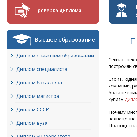
Проверка диплома
П
Высшее образование
Диплом о высшем образовании
Сейчас нек
построили св
Диплом специалиста
Стоит, одна
Диплом бакалавра
компании, р
больше вним
Диплом магистра
купить
дипл
Диплом СССР
Почему мног
полноценно
Диплом вуза
Полноценная
Диплом университета