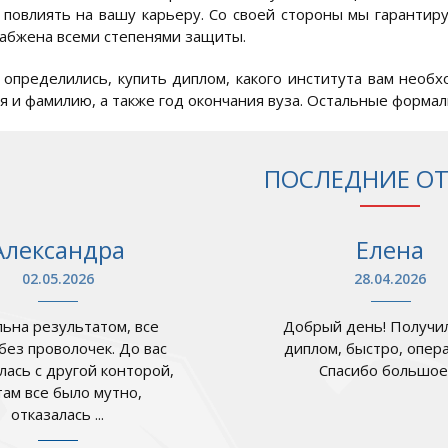
 повлиять на вашу карьеру. Со своей стороны мы гарантиру
набжена всеми степенями защиты.
 определились, купить диплом, какого института вам необх
мя и фамилию, а также год окончания вуза. Остальные формал
ПОСЛЕДНИЕ О
Александра
Елена
02.05.2026
28.04.2026
ьна результатом, все
Добрый день! Получил
 без проволочек. До вас
диплом, быстро, опер
лась с другой конторой,
Спасибо большое .
там все было мутно,
отказалась ...