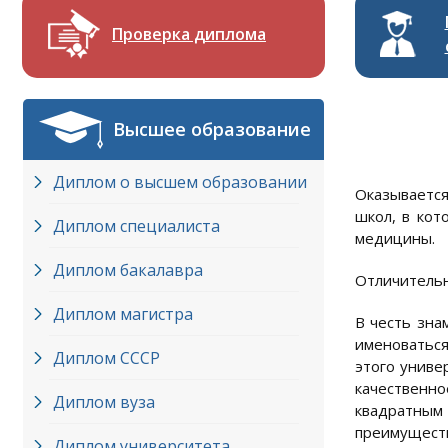
Проверка диплома
Высшее образование
Диплом о высшем образовании
Оказывается
школ, в кот
Диплом специалиста
медицины.
Диплом бакалавра
Отличительн
Диплом магистра
В честь зна
именоваться
Диплом СССР
этого униве
качественно
Диплом вуза
квадратным 
преимуществ
Диплом университета