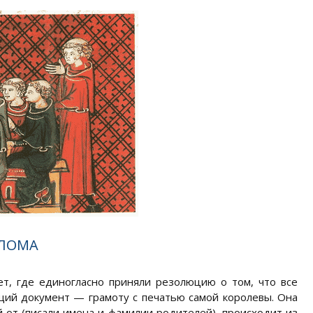
ЛОМА
ет, где единогласно приняли резолюцию о том, что все
ий документ — грамоту с печатью самой королевы. Она
й от (писали имена и фамилии родителей), происходит из