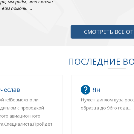
дра, мы рады, что смогли
вам помочь. ...
СМОТРЕТЬ ВСЕ О
ПОСЛЕДНИЕ В
чеслав
Ян
уйте!Возможно ли
Нужен диплом вуза рос
 диплом с проводкой
образца до 96го года...
кого авиационного
та.Специалиста.Пройдёт