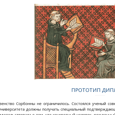
ПРОТОТИП ДИП
венство Сорбонны не ограничилось. Состоялся ученый сов
университета должны получать специальный подтверждающ
видетельствовала о том, что конкретный человек, рожденны