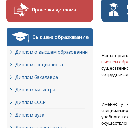
Проверка диплома
Высшее образование
Диплом о высшем образовании
Наша орган
высшем обр
Диплом специалиста
существенн
сотрудничае
Диплом бакалавра
Диплом магистра
Диплом СССР
Именно у н
специализи
Диплом вуза
учебного го
осуществлен
Диплом университета