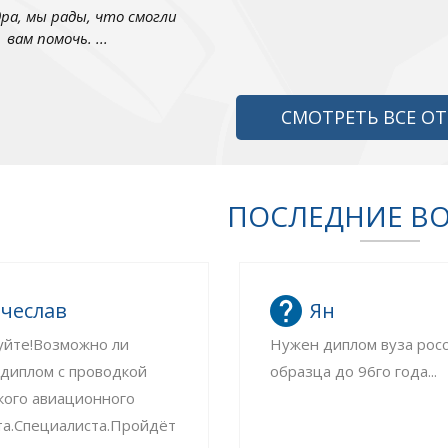
дра, мы рады, что смогли
вам помочь. ...
СМОТРЕТЬ ВСЕ О
ПОСЛЕДНИЕ В
чеслав
Ян
уйте!Возможно ли
Нужен диплом вуза рос
 диплом с проводкой
образца до 96го года...
кого авиационного
та.Специалиста.Пройдёт