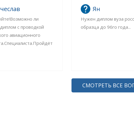
чеслав
Ян
уйте!Возможно ли
Нужен диплом вуза рос
 диплом с проводкой
образца до 96го года...
кого авиационного
та.Специалиста.Пройдёт
СМОТРЕТЬ ВСЕ ВО