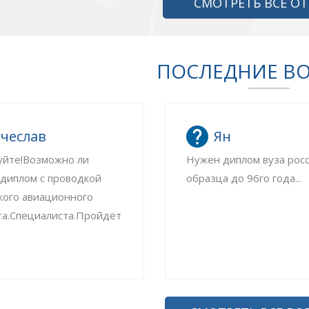
СМОТРЕТЬ ВСЕ О
ПОСЛЕДНИЕ В
чеслав
Ян
уйте!Возможно ли
Нужен диплом вуза рос
 диплом с проводкой
образца до 96го года...
кого авиационного
та.Специалиста.Пройдёт