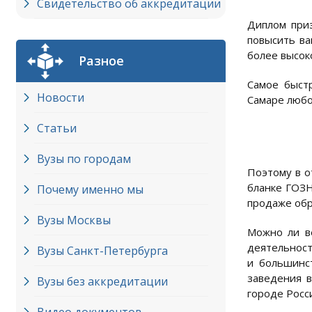
Свидетельство об аккредитации
Диплом приз
повысить ва
более высок
Разное
Самое быст
Новости
Самаре любо
Статьи
Вузы по городам
Поэтому в о
бланке ГОЗН
Почему именно мы
продаже обр
Вузы Москвы
Можно ли ве
деятельност
Вузы Cанкт-Петербурга
и большинс
заведения в
Вузы без аккредитации
городе Росс