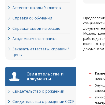
Аттестат школы 9 классов
Справка об обучении
Предположим
специалисты
Справка-вызов на сессию
документ на
Можно, кон
Академическая справка
работодател
какие-то г
Заказать аттестаты, справки /
документом 
цены
Карь
Свидетельства и
документы
повыс
Улучш
сможе
Свидетельство о рождении
Лично
Свидетельство о рождении СССР
лидер