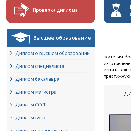
Проверка диплома
Высшее образование
Диплом о высшем образовании
Жителям бо
изготовлен
Диплом специалиста
испытатель
престижную 
Диплом бакалавра
Диплом магистра
Ди
Диплом СССР
Диплом вуза
Диплом университета