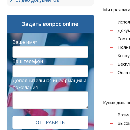
Видео документов
Мы предлага
Испол
Задать вопрос online
Докум
Соотв
Ваше имя*
Полна
Конку
Ваш телефон
Беспл
Оплат
Дополнительная информация и
пожелания:
Купив дипло
Возмо
ОТПРАВИТЬ
Высок