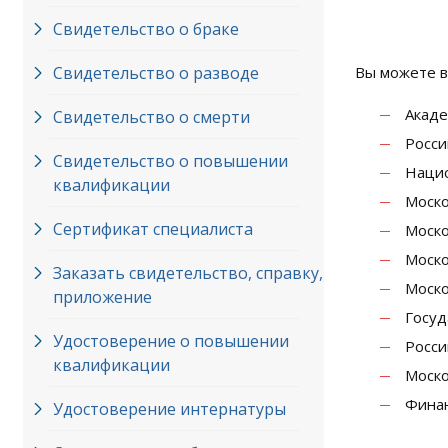
Свидетельство о браке
Свидетельство о разводе
Вы можете в
Акаде
Свидетельство о смерти
Росси
Свидетельство о повышении
Нацио
квалификации
Моско
Сертификат специалиста
Моско
Моско
Заказать свидетельство, справку,
Моско
приложение
Госуд
Удостоверение о повышении
Росси
квалификации
Моско
Финан
Удостоверение интернатуры