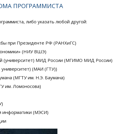
ЛОМА ПРОГРАММИСТА
граммиста, либо указать любой другой:
ужбы при Президенте РФ (РАНХиГС)
кономики» (НИУ ВШЭ)
й (университет) МИД России (МГИМО МИД России)
университет) (МАИ (ГТУ))
мана (МГТУ им. Н.Э. Баумана)
ГУ им. Ломоносова)
У)
 и информатики (МЭСИ)
ции