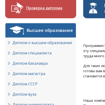
Проверка диплома
Высшее образование
Диплом о высшем образовании
Программист
эту специал
Диплом специалиста
труда много
Диплом бакалавра
Для таких л
готовы вам 
Диплом магистра
становится 
Диплом СССР
Диплом вуза
Наша компан
Диплом университета