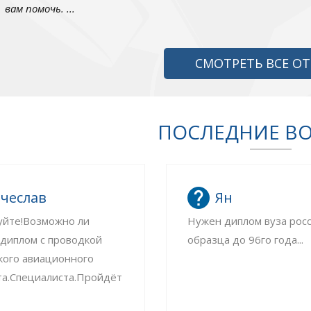
вам помочь. ...
СМОТРЕТЬ ВСЕ О
ПОСЛЕДНИЕ В
чеслав
Ян
уйте!Возможно ли
Нужен диплом вуза рос
 диплом с проводкой
образца до 96го года...
кого авиационного
та.Специалиста.Пройдёт